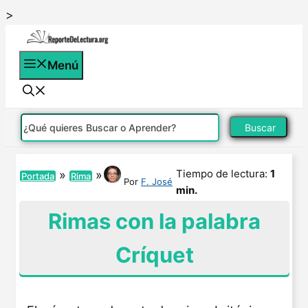
Saltar
>
al
contenido
Menú
Buscar
Tiempo de lectura:
1
»
»
Portada
Rima
Por
F. José
min.
Rimas con la palabra
Críquet