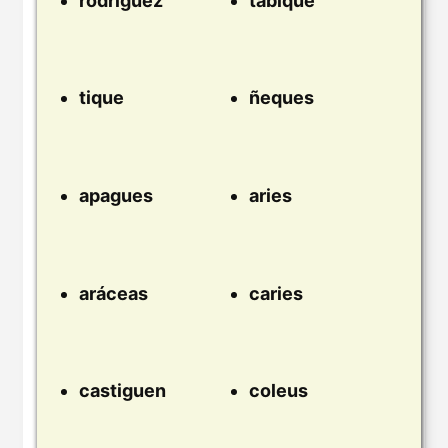
rodríguez
tabique
tique
ñeques
apagues
aries
aráceas
caries
castiguen
coleus