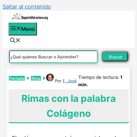
Saltar al contenido
Menú
Buscar
Tiempo de lectura:
1
»
»
Portada
Rima
Por
F. José
min.
Rimas con la palabra
Colágeno