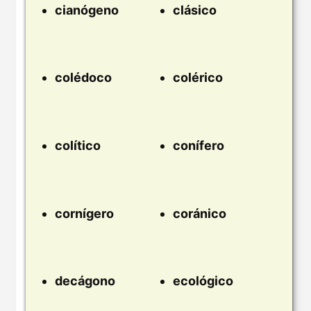
cianógeno
clásico
colédoco
colérico
colítico
conífero
cornígero
coránico
decágono
ecológico