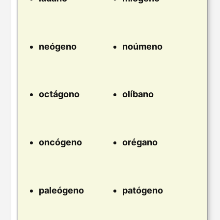
neógeno
noúmeno
octágono
olíbano
oncógeno
orégano
paleógeno
patógeno