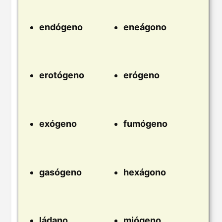
endógeno
eneágono
erotógeno
erógeno
exógeno
fumógeno
gasógeno
hexágono
ládano
miógeno