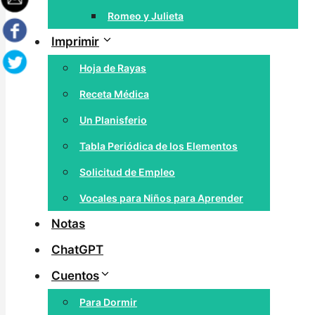
Romeo y Julieta
Imprimir
Hoja de Rayas
Receta Médica
Un Planisferio
Tabla Periódica de los Elementos
Solicitud de Empleo
Vocales para Niños para Aprender
Notas
ChatGPT
Cuentos
Para Dormir