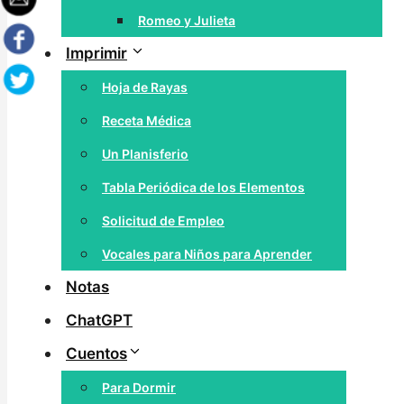
Romeo y Julieta
Imprimir
Hoja de Rayas
Receta Médica
Un Planisferio
Tabla Periódica de los Elementos
Solicitud de Empleo
Vocales para Niños para Aprender
Notas
ChatGPT
Cuentos
Para Dormir