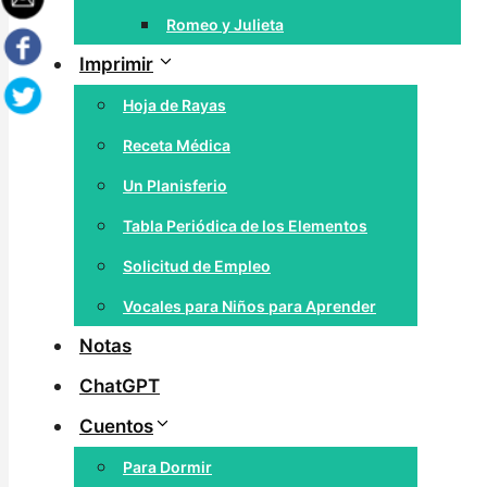
Romeo y Julieta
Imprimir
Hoja de Rayas
Receta Médica
Un Planisferio
Tabla Periódica de los Elementos
Solicitud de Empleo
Vocales para Niños para Aprender
Notas
ChatGPT
Cuentos
Para Dormir