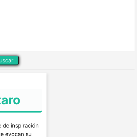
uscar
taro
e de inspiración
que evocan su