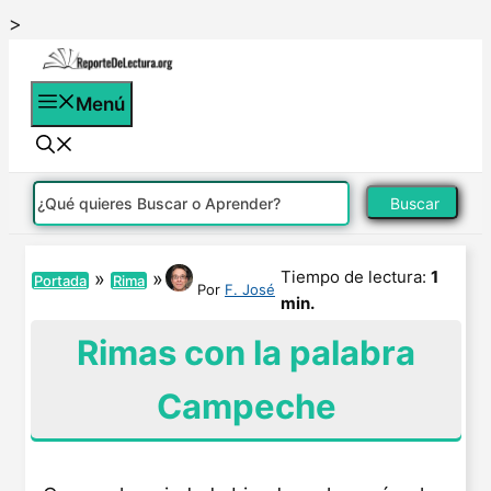
Saltar
>
al
contenido
Menú
Buscar
Tiempo de lectura:
1
»
»
Portada
Rima
Por
F. José
min.
Rimas con la palabra
Campeche