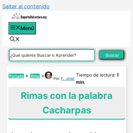
Saltar al contenido
Menú
Buscar
Tiempo de lectura:
1
»
»
Portada
Rima
Por
F. José
min.
Rimas con la palabra
Cacharpas