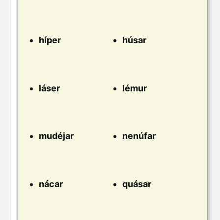
híper
húsar
láser
lémur
mudéjar
nenúfar
nácar
quásar