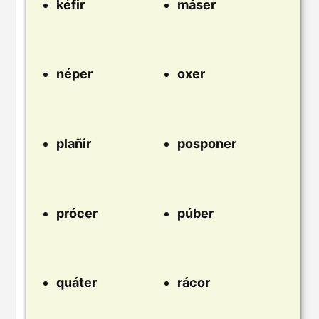
kéfir
máser
néper
oxer
plañir
posponer
prócer
púber
quáter
rácor