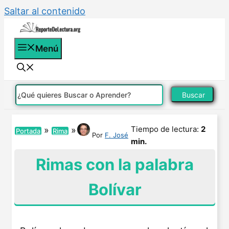
Saltar al contenido
Menú
Buscar
Tiempo de lectura:
2
»
»
Portada
Rima
Por
F. José
min.
Rimas con la palabra
Bolívar