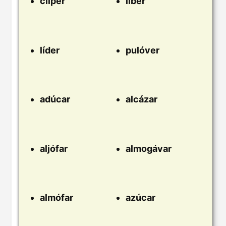
clíper
líber
líder
pulóver
adúcar
alcázar
aljófar
almogávar
almófar
azúcar