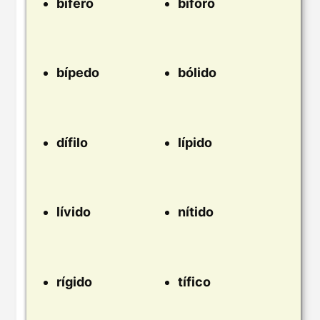
bífero
bíforo
bípedo
bólido
dífilo
lípido
lívido
nítido
rígido
tífico