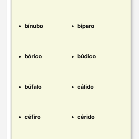
bínubo
bíparo
bórico
búdico
búfalo
cálido
céfiro
cérido