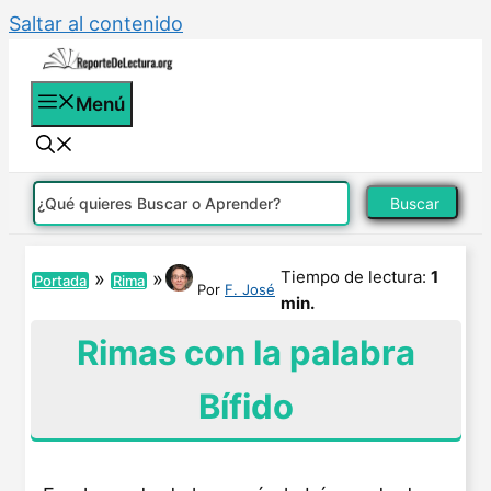
Saltar al contenido
Menú
Buscar
Tiempo de lectura:
1
»
»
Portada
Rima
Por
F. José
min.
Rimas con la palabra
Bífido