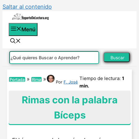
Saltar al contenido
Menú
Buscar
Tiempo de lectura:
1
»
»
Portada
Rima
Por
F. José
min.
Rimas con la palabra
Bíceps