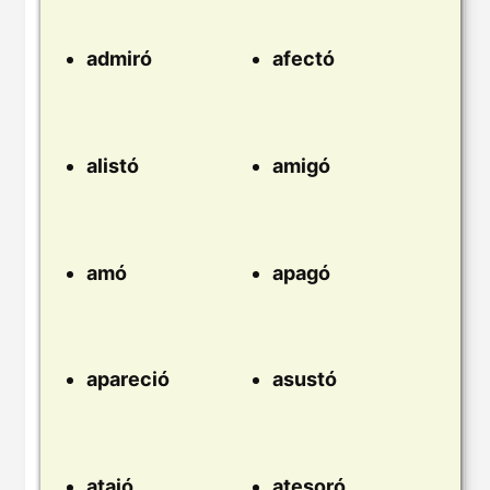
admiró
afectó
alistó
amigó
amó
apagó
apareció
asustó
atajó
atesoró