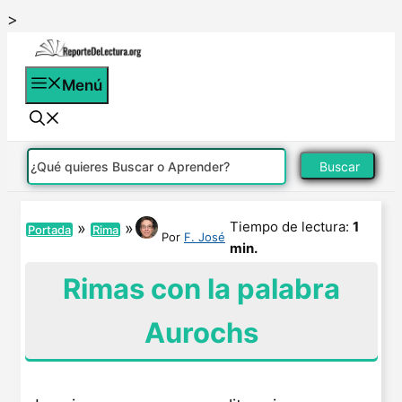
Saltar
>
al
contenido
Menú
Buscar
Tiempo de lectura:
1
»
»
Portada
Rima
Por
F. José
min.
Rimas con la palabra
Aurochs