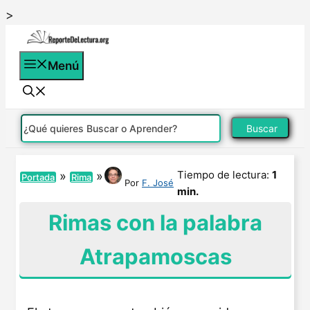
Saltar
>
al
contenido
Menú
Buscar
Tiempo de lectura:
1
»
»
Portada
Rima
Por
F. José
min.
Rimas con la palabra
Atrapamoscas