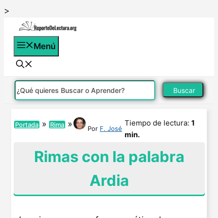
Saltar
>
al
contenido
Menú
Buscar
Tiempo de lectura:
1
»
»
Portada
Rima
Por
F. José
min.
Rimas con la palabra
Ardia