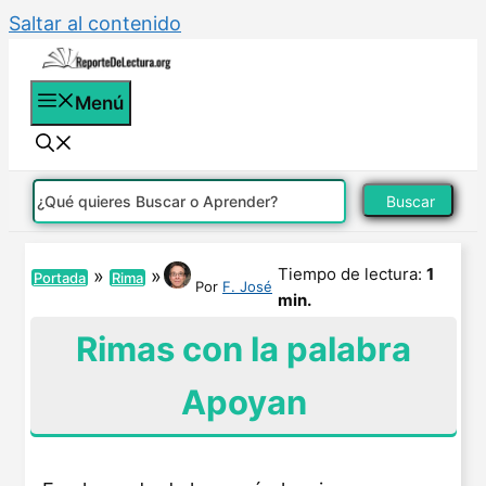
Saltar al contenido
Menú
Buscar
Tiempo de lectura:
1
»
»
Portada
Rima
Por
F. José
min.
Rimas con la palabra
Apoyan