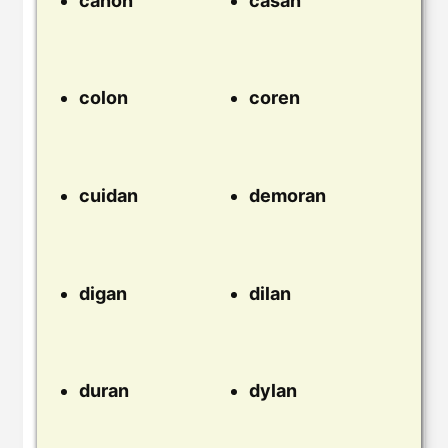
canon
casan
colon
coren
cuidan
demoran
digan
dilan
duran
dylan