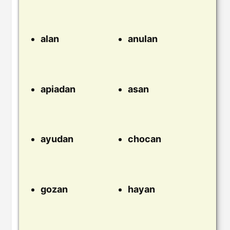
alan
anulan
apiadan
asan
ayudan
chocan
gozan
hayan