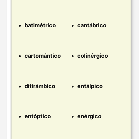
batimétrico
cantábrico
cartomántico
colinérgico
ditirámbico
entálpico
entóptico
enérgico