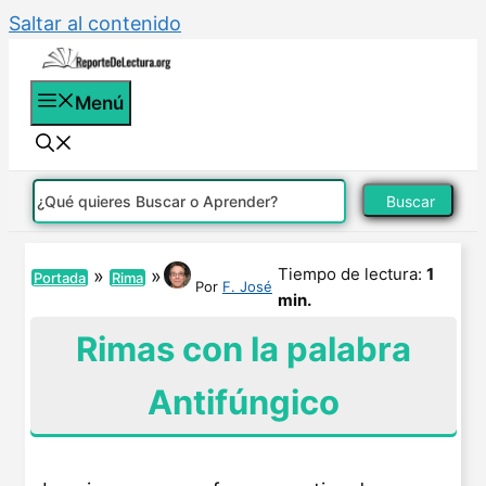
Saltar al contenido
Menú
Buscar
Tiempo de lectura:
1
»
»
Portada
Rima
Por
F. José
min.
Rimas con la palabra
Antifúngico