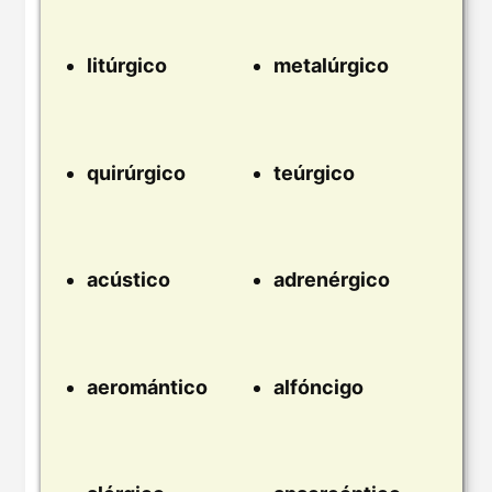
litúrgico
metalúrgico
quirúrgico
teúrgico
acústico
adrenérgico
aeromántico
alfóncigo