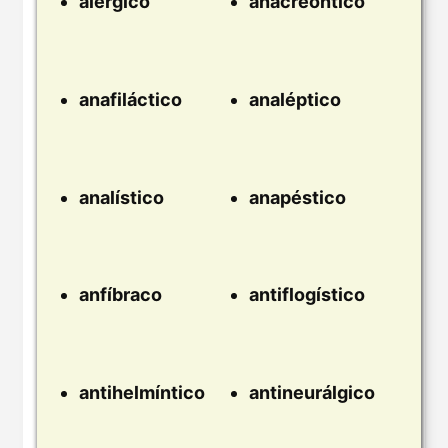
alérgico
anacreóntico
anafiláctico
analéptico
analístico
anapéstico
anfíbraco
antiflogístico
antihelmíntico
antineurálgico