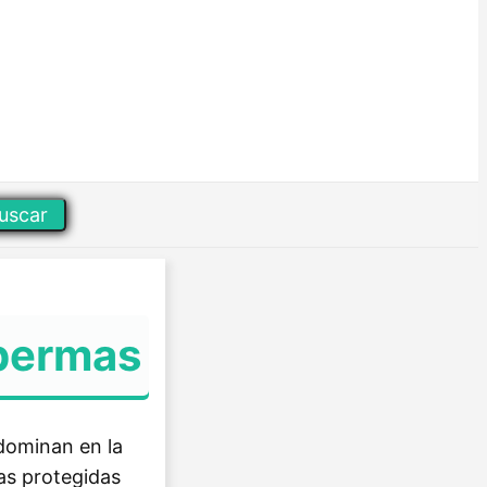
uscar
spermas
dominan en la
las protegidas