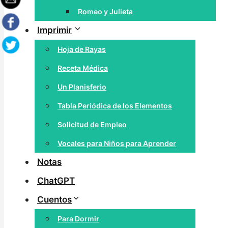
Romeo y Julieta
Imprimir
Hoja de Rayas
Receta Médica
Un Planisferio
Tabla Periódica de los Elementos
Solicitud de Empleo
Vocales para Niños para Aprender
Notas
ChatGPT
Cuentos
Para Dormir