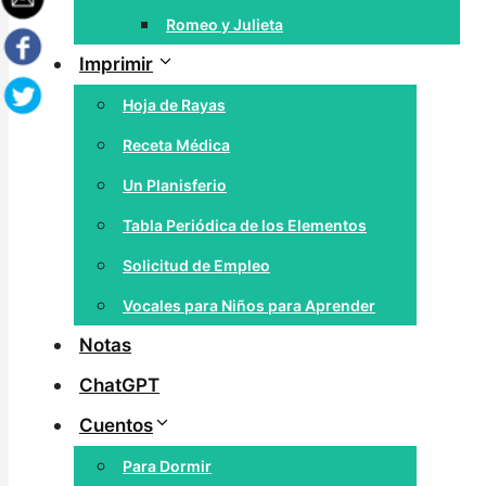
Romeo y Julieta
Imprimir
Hoja de Rayas
Receta Médica
Un Planisferio
Tabla Periódica de los Elementos
Solicitud de Empleo
Vocales para Niños para Aprender
Notas
ChatGPT
Cuentos
Para Dormir