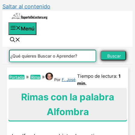
Saltar al contenido
Menú
Buscar
Tiempo de lectura:
1
»
»
Portada
Rima
Por
F. José
min.
Rimas con la palabra
Alfombra