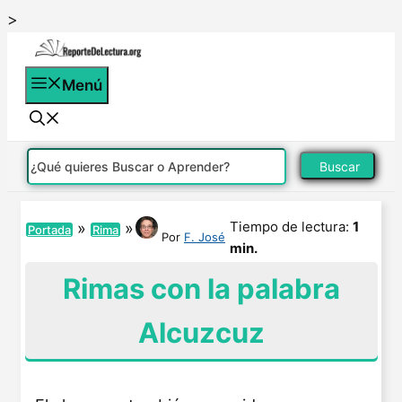
Saltar
>
al
contenido
Menú
Buscar
Tiempo de lectura:
1
»
»
Portada
Rima
Por
F. José
min.
Rimas con la palabra
Alcuzcuz