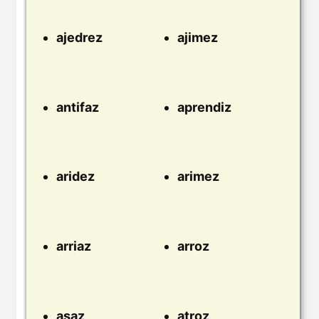
ajedrez
ajimez
antifaz
aprendiz
aridez
arimez
arriaz
arroz
asaz
atroz