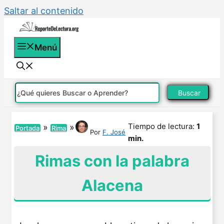
Saltar al contenido
Menú
Buscar
Tiempo de lectura:
1
»
»
Portada
Rima
Por
F. José
min.
Rimas con la palabra
Alacena