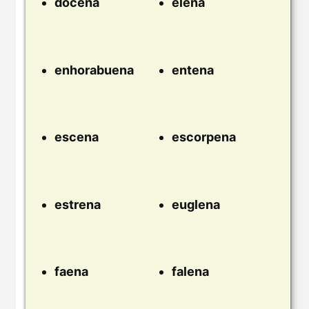
docena
elena
enhorabuena
entena
escena
escorpena
estrena
euglena
faena
falena