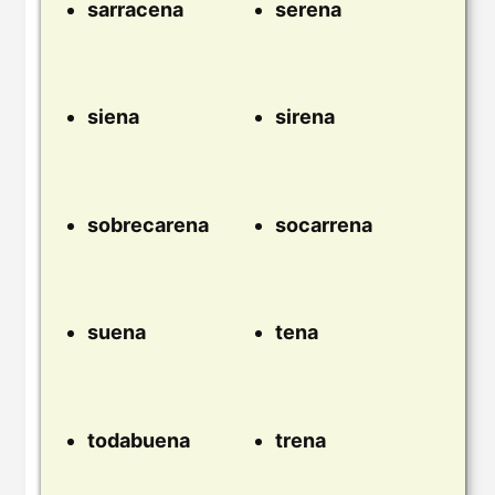
sarracena
serena
siena
sirena
sobrecarena
socarrena
suena
tena
todabuena
trena