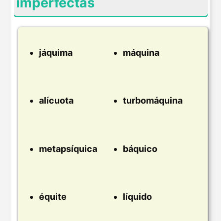
imperfectas
jáquima
máquina
alícuota
turbomáquina
metapsíquica
báquico
équite
líquido