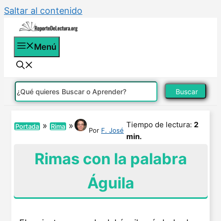
Saltar al contenido
Menú
Buscar
Tiempo de lectura:
2
»
»
Portada
Rima
Por
F. José
min.
Rimas con la palabra
Águila