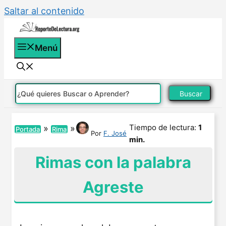
Saltar al contenido
Menú
Buscar
Tiempo de lectura:
1
»
»
Portada
Rima
Por
F. José
min.
Rimas con la palabra
Agreste