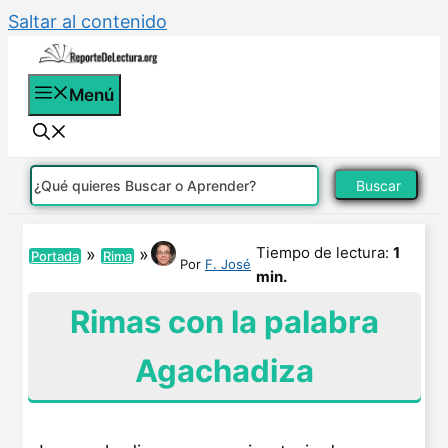
Saltar al contenido
Menú
Buscar
Tiempo de lectura:
1
»
»
Portada
Rima
Por
F. José
min.
Rimas con la palabra
Agachadiza