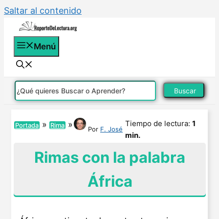
Saltar al contenido
Menú
Buscar
Tiempo de lectura:
1
»
»
Portada
Rima
Por
F. José
min.
Rimas con la palabra
África