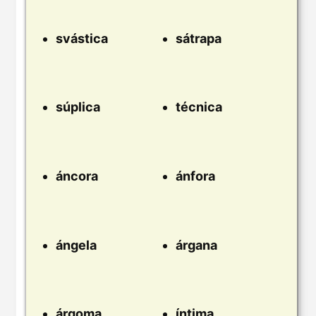
svástica
sátrapa
súplica
técnica
áncora
ánfora
ángela
árgana
árgoma
íntima