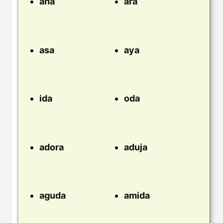
ana
ara
asa
aya
ida
oda
adora
aduja
aguda
amida