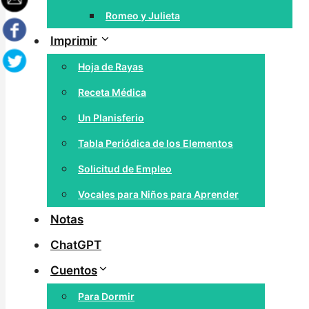
Romeo y Julieta
Imprimir
Hoja de Rayas
Receta Médica
Un Planisferio
Tabla Periódica de los Elementos
Solicitud de Empleo
Vocales para Niños para Aprender
Notas
ChatGPT
Cuentos
Para Dormir