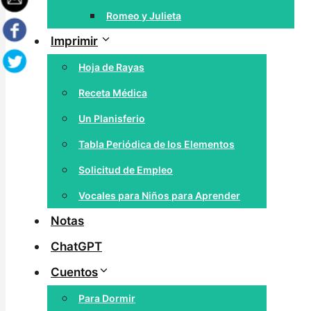
Romeo y Julieta
Imprimir
Hoja de Rayas
Receta Médica
Un Planisferio
Tabla Periódica de los Elementos
Solicitud de Empleo
Vocales para Niños para Aprender
Notas
ChatGPT
Cuentos
Para Dormir