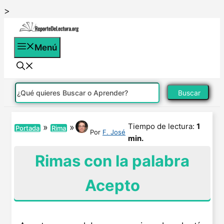
Saltar
>
al
contenido
Menú
Buscar
Tiempo de lectura:
1
»
»
Portada
Rima
Por
F. José
min.
Rimas con la palabra
Acepto