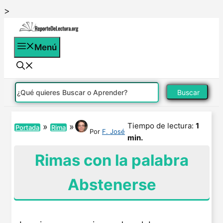
Saltar
>
al
contenido
Menú
Buscar
Tiempo de lectura:
1
»
»
Portada
Rima
Por
F. José
min.
Rimas con la palabra
Abstenerse