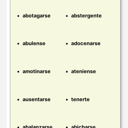
abotagarse
abstergente
abulense
adocenarse
amotinarse
ateniense
ausentarse
tenerte
abalanzarse
abicharse