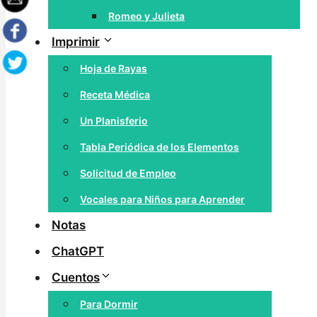
Romeo y Julieta
Imprimir
Hoja de Rayas
Receta Médica
Un Planisferio
Tabla Periódica de los Elementos
Solicitud de Empleo
Vocales para Niños para Aprender
Notas
ChatGPT
Cuentos
Para Dormir