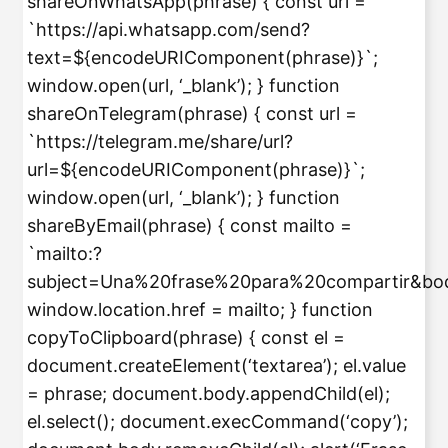
shareOnWhatsApp(phrase) { const url =
`https://api.whatsapp.com/send?
text=${encodeURIComponent(phrase)}`;
window.open(url, ‘_blank’); } function
shareOnTelegram(phrase) { const url =
`https://telegram.me/share/url?
url=${encodeURIComponent(phrase)}`;
window.open(url, ‘_blank’); } function
shareByEmail(phrase) { const mailto =
`mailto:?
subject=Una%20frase%20para%20compartir&bo
window.location.href = mailto; } function
copyToClipboard(phrase) { const el =
document.createElement(‘textarea’); el.value
= phrase; document.body.appendChild(el);
el.select(); document.execCommand(‘copy’);