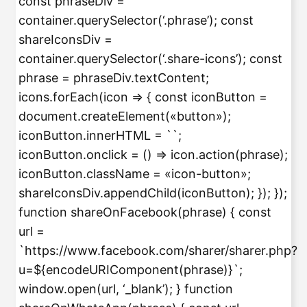
const phraseDiv =
container.querySelector(‘.phrase’); const
shareIconsDiv =
container.querySelector(‘.share-icons’); const
phrase = phraseDiv.textContent;
icons.forEach(icon => { const iconButton =
document.createElement(«button»);
iconButton.innerHTML = `
`;
iconButton.onclick = () => icon.action(phrase);
iconButton.className = «icon-button»;
shareIconsDiv.appendChild(iconButton); }); });
function shareOnFacebook(phrase) { const
url =
`https://www.facebook.com/sharer/sharer.php?
u=${encodeURIComponent(phrase)}`;
window.open(url, ‘_blank’); } function