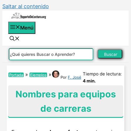
Saltar al contenido
Menú
Buscar
Tiempo de lectura:
»
»
Portada
Ejemplos
Por
F. José
4 min.
Nombres para equipos
de carreras