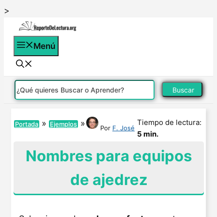
Saltar
>
al
contenido
Menú
Buscar
Tiempo de lectura:
»
»
Portada
Ejemplos
Por
F. José
5 min.
Nombres para equipos
de ajedrez