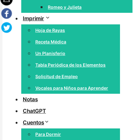
Romeo y Julieta
Imprimir
Hoja de Rayas
Receta Médica
Un Planisferio
Tabla Periódica de los Elementos
Solicitud de Empleo
Vocales para Niños para Aprender
Notas
ChatGPT
Cuentos
Para Dormir