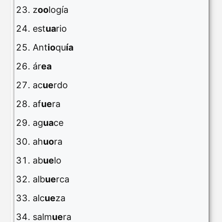
z
oo
logía
est
ua
rio
Ant
io
qu
ía
ár
ea
ac
ue
rdo
af
ue
ra
ag
ua
ce
ah
uo
ra
ab
ue
lo
alb
ue
rca
alc
ue
za
salm
ue
ra