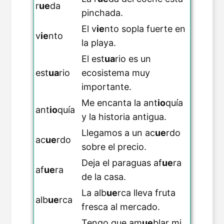
r
ue
da
pinchada.
El v
ie
nto sopla fuerte en
v
ie
nto
la playa.
El est
ua
rio es un
est
ua
rio
ecosistema muy
importante.
Me encanta la ant
io
quía
ant
io
quía
y la historia antigua.
Llegamos a un ac
ue
rdo
ac
ue
rdo
sobre el precio.
Deja el paraguas af
ue
ra
af
ue
ra
de la casa.
La alb
ue
rca lleva fruta
alb
ue
rca
fresca al mercado.
Tengo que am
ue
blar mi