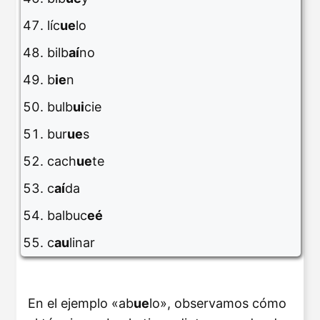
líc
ue
lo
bilb
aí
no
b
ie
n
bulb
ui
cie
bur
ue
s
cach
ue
te
c
aí
da
balbuc
eé
c
au
linar
En el ejemplo «ab
ue
lo», observamos cómo