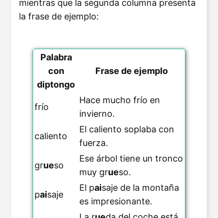
mientras que la segunda columna presenta
la frase de ejemplo:
Palabra
con
Frase de ejemplo
diptongo
Hace mucho frío en
frío
invierno.
El caliento soplaba con
caliento
fuerza.
Ese árbol tiene un tronco
gr
ue
so
muy gr
ue
so.
El p
ai
saje de la montaña
p
ai
saje
es impresionante.
La r
ue
da del coche está