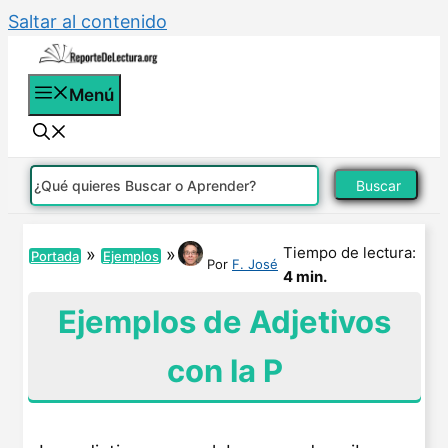
Saltar al contenido
Menú
Buscar
Tiempo de lectura:
»
»
Portada
Ejemplos
Por
F. José
4 min.
Ejemplos de Adjetivos
con la P