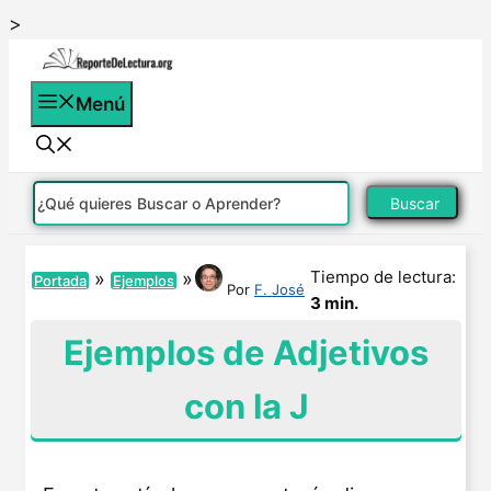
Saltar
>
al
contenido
Menú
Buscar
Tiempo de lectura:
»
»
Portada
Ejemplos
Por
F. José
3 min.
Ejemplos de Adjetivos
con la J