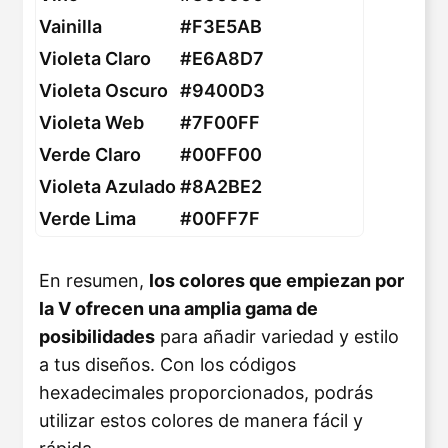
Vainilla
#F3E5AB
Violeta Claro
#E6A8D7
Violeta Oscuro
#9400D3
Violeta Web
#7F00FF
Verde Claro
#00FF00
Violeta Azulado
#8A2BE2
Verde Lima
#00FF7F
En resumen,
los colores que empiezan por
la V ofrecen una amplia gama de
posibilidades
para añadir variedad y estilo
a tus diseños. Con los códigos
hexadecimales proporcionados, podrás
utilizar estos colores de manera fácil y