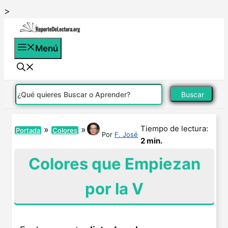
Saltar
>
al
contenido
Menú
Buscar
Tiempo de lectura:
»
»
Portada
Colores
Por
F. José
2 min.
Colores que Empiezan
por la V