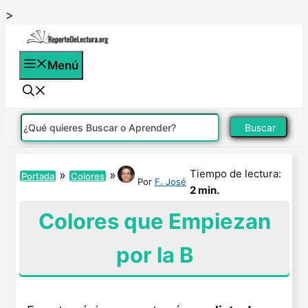
Saltar
>
al
contenido
Menú
Buscar
Tiempo de lectura:
»
»
Portada
Colores
Por
F. José
2 min.
Colores que Empiezan
por la B