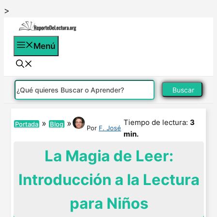
Saltar
>
al
contenido
Menú
Buscar
Tiempo de lectura:
3
»
»
Portada
Blog
Por
F. José
min.
La Magia de Leer:
Introducción a la Lectura
para Niños