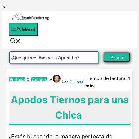
Saltar
>
al
contenido
Menú
Buscar
Tiempo de lectura:
1
»
»
Portada
Apodos
Por
F. José
min.
Apodos Tiernos para una
Chica
¿Estás buscando la manera perfecta de