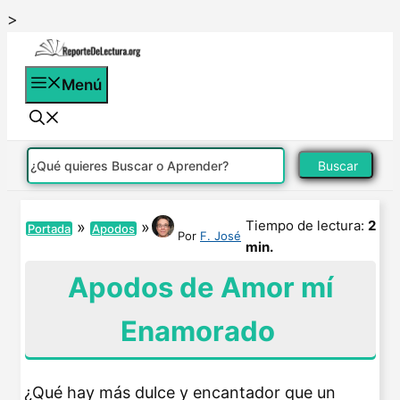
Saltar
>
al
contenido
Menú
Buscar
Tiempo de lectura:
2
»
»
Portada
Apodos
Por
F. José
min.
Apodos de Amor mí
Enamorado
¿Qué hay más dulce y encantador que un