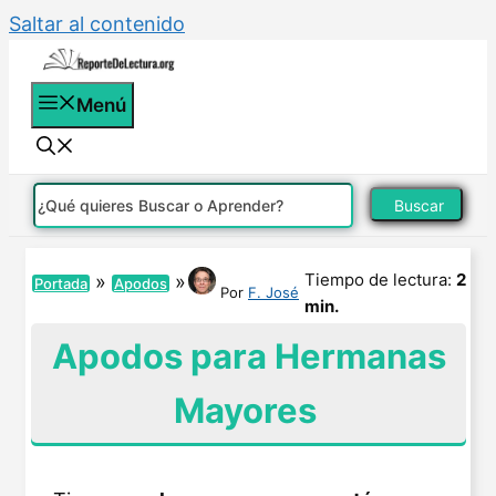
Saltar al contenido
Menú
Buscar
Tiempo de lectura:
2
»
»
Portada
Apodos
Por
F. José
min.
Apodos para Hermanas
Mayores