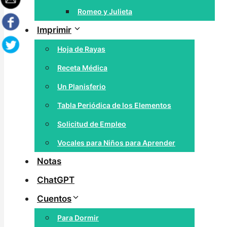
Romeo y Julieta
Imprimir
Hoja de Rayas
Receta Médica
Un Planisferio
Tabla Periódica de los Elementos
Solicitud de Empleo
Vocales para Niños para Aprender
Notas
ChatGPT
Cuentos
Para Dormir