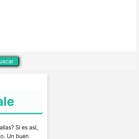
uscar
ale
as? Si es así,
go. Un buen