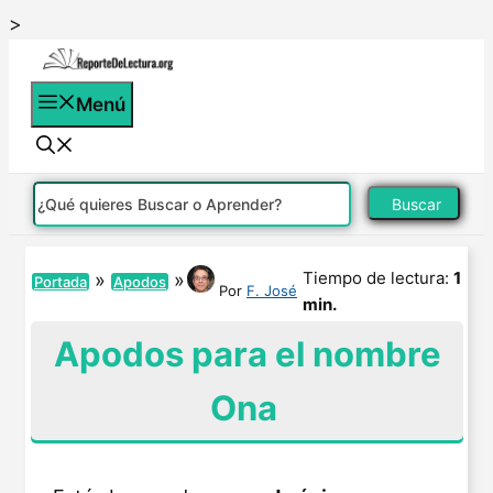
Saltar
>
al
contenido
Menú
Buscar
Tiempo de lectura:
1
»
»
Portada
Apodos
Por
F. José
min.
Apodos para el nombre
Ona