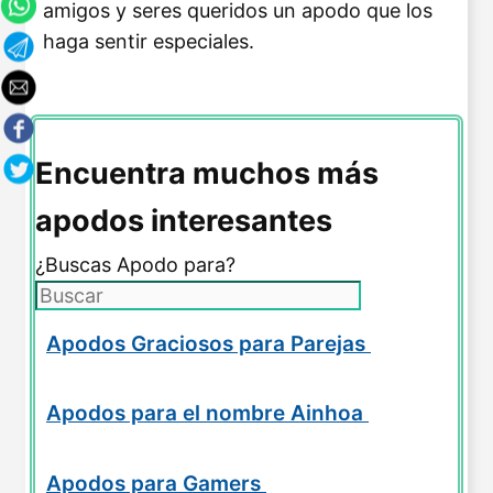
amigos y seres queridos un apodo que los
haga sentir especiales.
Encuentra muchos más
apodos interesantes
¿Buscas Apodo para?
Apodos Graciosos para Parejas
Apodos para el nombre Ainhoa
Apodos para Gamers