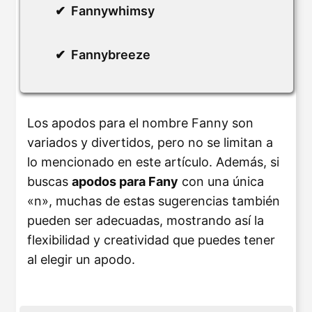
Fannywhimsy
Fannybreeze
Los apodos para el nombre Fanny son
variados y divertidos, pero no se limitan a
lo mencionado en este artículo. Además, si
buscas
apodos para Fany
con una única
«n», muchas de estas sugerencias también
pueden ser adecuadas, mostrando así la
flexibilidad y creatividad que puedes tener
al elegir un apodo.