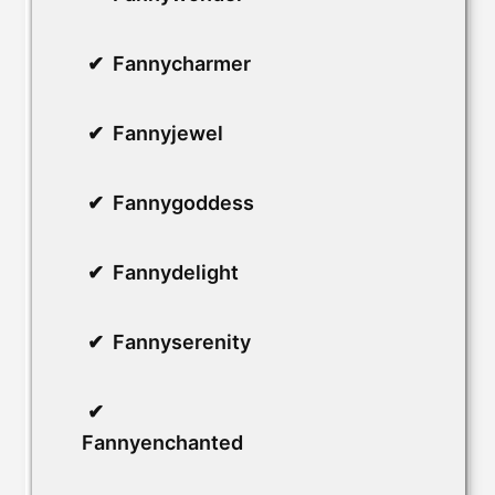
Fannycharmer
Fannyjewel
Fannygoddess
Fannydelight
Fannyserenity
Fannyenchanted