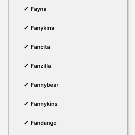
Fayna
Fanykins
Fancita
Fanzilla
Fannybear
Fannykins
Fandango