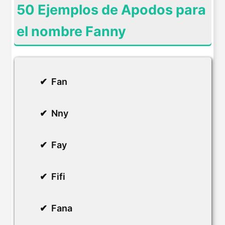
50 Ejemplos de Apodos para
el nombre Fanny
Fan
Nny
Fay
Fifi
Fana