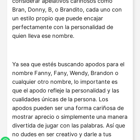
considerar apelativos cariñosos como
Bran, Donny, B, o Brandito, cada uno con
un estilo propio que puede encajar
perfectamente con la personalidad de
quien lleva ese nombre.
Ya sea que estés buscando apodos para el
nombre Fanny, Fany, Wendy, Brandon o
cualquier otro nombre, lo importante es
que el apodo refleje la personalidad y las
cualidades únicas de la persona. Los
apodos pueden ser una forma cariñosa de
mostrar aprecio o simplemente una manera
divertida de jugar con las palabras. Así que
no dudes en ser creativo y darle a tus