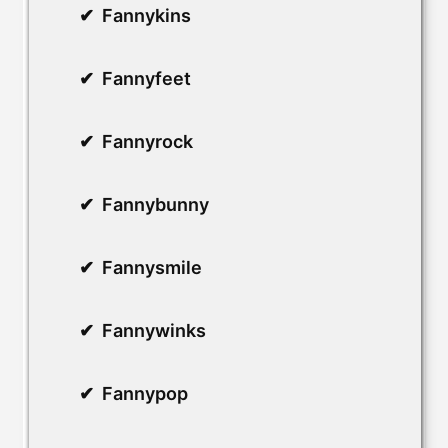
Fannykins
Fannyfeet
Fannyrock
Fannybunny
Fannysmile
Fannywinks
Fannypop