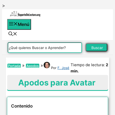
Saltar
>
al
contenido
Menú
Buscar
Tiempo de lectura:
2
»
»
Portada
Apodos
Por
F. José
min.
Apodos para Avatar
Contenido