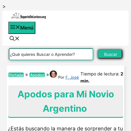
Saltar
>
al
contenido
Menú
Buscar
Tiempo de lectura:
2
»
»
Portada
Apodos
Por
F. José
min.
Apodos para Mi Novio
Argentino
¿Estás buscando la manera de sorprender a tu