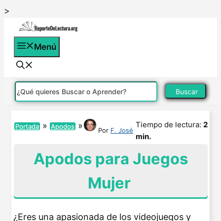
Saltar
>
al
contenido
Menú
Buscar
Tiempo de lectura:
2
»
»
Portada
Apodos
Por
F. José
min.
Apodos para Juegos
Mujer
¿Eres una apasionada de los videojuegos y