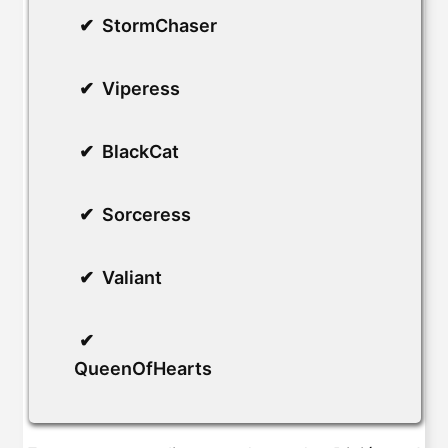
StormChaser
Viperess
BlackCat
Sorceress
Valiant
QueenOfHearts