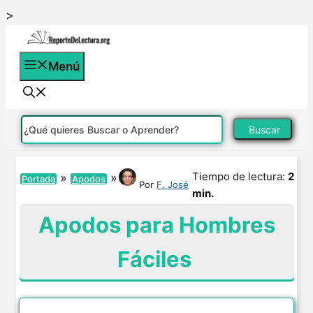
Saltar
>
al
contenido
Menú
Buscar
Tiempo de lectura:
2
»
»
Portada
Apodos
Por
F. José
min.
Apodos para Hombres
Fáciles